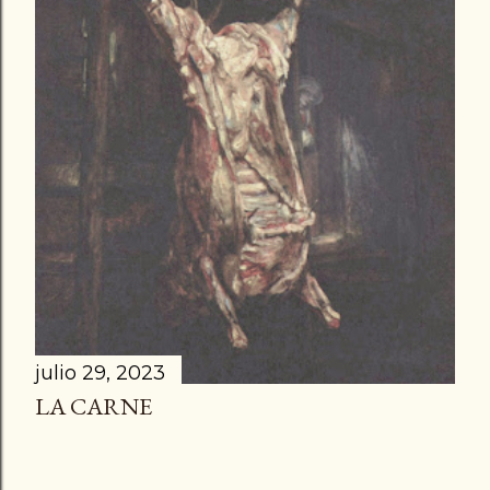
d
a
s
julio 29, 2023
LA CARNE