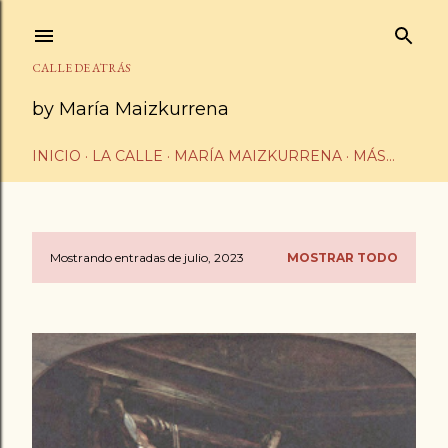
Ir al contenido principal
CALLE DE ATRÁS
by María Maizkurrena
INICIO
LA CALLE
MARÍA MAIZKURRENA
MÁS…
Mostrando entradas de julio, 2023
MOSTRAR TODO
E
n
t
r
a