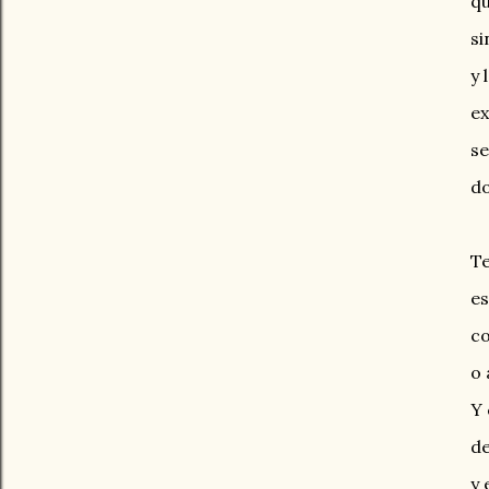
qu
si
y 
ex
se
do
T
es
co
o 
Y 
de
y 