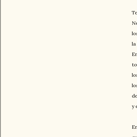
Te
No
lo
la
En
to
lo
lo
de
y 
En