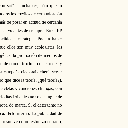
con sofás hinchables, sólo que
lo
todos los medios de comunicación
ás de posar en actitud de cercanía
y sus votantes de siempre. En él PP
pe
tido la estrategia. Podían haber
ue ellos son muy ecologistas, les
rgética, la promoción de medios de
os de comunicación, en las redes y
a campaña electoral debería servir
o que dice la teoría
,
¿qué teoría?)
,
icicletas y canciones chungas, con
odías irritantes no se distingue de
 ropa de marca. Si el detergente no
nca, da lo mismo. La publicidad de
e resuelve en
un esfuerzo cerrado,