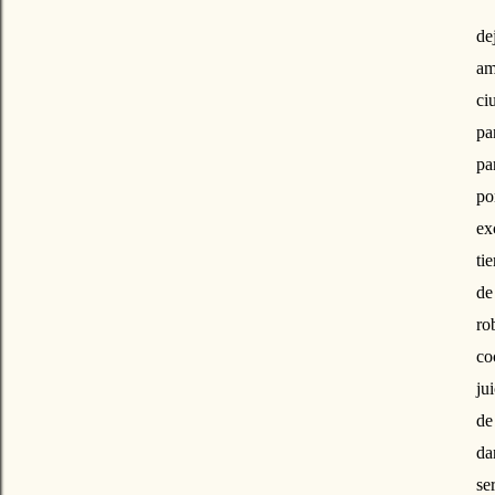
de
am
ci
pa
pa
po
ex
ti
de
ro
co
ju
de
da
se