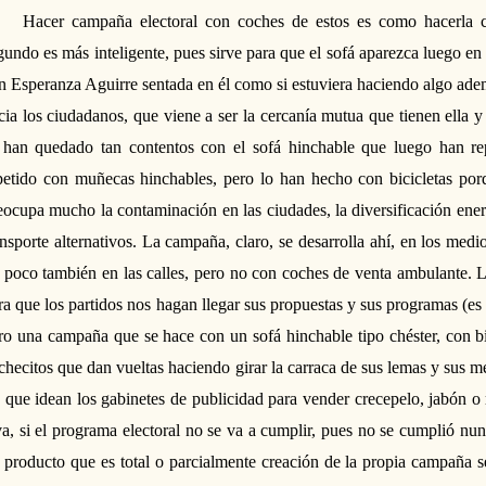
Hacer campaña electoral con coches de estos es como hacerla 
gundo
es más inteligente, pues sirve para que el sofá apare
zca
luego en 
n Esperanza Aguirre sentada en él como si estuviera haciendo algo adem
cia los ciudadanos, que viene a ser la cercanía mutua que tienen ella 
 han quedado tan contentos con el sofá hinchable que luego han re
petido con muñecas hinchables, pero lo han hecho con bicicletas porq
eocupa mucho la contaminación en las ciudades, la diversificación ene
ansporte alternativos.
La campaña, claro, se desarrolla ahí, en los medi
 poco también en las calles, pero no con coches de venta ambulante. L
ra que los partidos nos hagan llegar sus propuestas y sus programas (es l
ro una campaña que se hace con un sofá hinchable tipo chéster, con b
checitos que dan vueltas haciendo girar la carraca de sus lemas y sus mel
s que idean los gabinetes de publicidad para vender crecepelo, jabón o
va, si el programa electoral no se va a cumplir, pues no se cumplió nu
 producto que es total o parcialmente creación de la propia
campaña
s