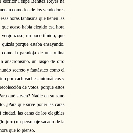
l escritor Felipe Benítez Reyes ha
 suenan como los de los vendedores
 esas horas fantasma que tienen las
l que acaso había elegido esa hora
al vergonzoso, un poco tímido, que
 quizás porque estaba ensayando,
 como la paradoja de una rutina
 un anacronismo, un rasgo de otro
mundo secreto y fantástico como el
sino por cachivaches automáticos y
 recolección de votos, porque
estos
Para qué sirven
? Nadie en su sano
o. ¿Para que sirve poner las caras
 ciudad, las caras de los elegibles
(lo juro) un personaje sacado de la
hora que lo pienso.