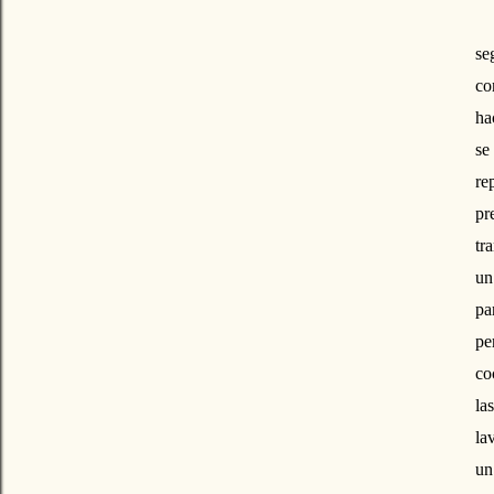
se
co
ha
se
re
pr
tr
un
pa
pe
co
la
la
un