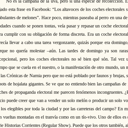
No es la campaña de la uva, pero sí una especie de recolección. E
jado esta frase en
F
acebook: “Los altavoces de los coches electorales
bulantes de melones”. Hace
poco
, mientras paseaba al perro en una de
udades cuando se ponen tontas, veía pasar y repasar un coche electora
ra cumplir con su obligación de forma discreta. Era un coche elector
recía llevar a cabo una tarea vergonzante,
quizás porque era domingo,
rque no quería molestar –aún.
Las tardes de domingo ya son raras
cepcional, pero los coches electorales no sé bien qué són. Tal vez
empo que se cuela en el nuestro, o la manifestación de otro mundo, un 
 las Crónicas de Narnia pero que no está poblado por faunos y brujas, 
bots de hojalata gigantes. Se ve que no entiendo bien las campañas de
ches de propaganda electoral me parecen fenómenos
incongruentes. ¿
icio puede creer que van a vender un solo melón o producir un solo vot
 los elegibles por toda la ciudad y por las carreteras del campo? En mi
n vueltas montadas en el tranvía como en un tío-vivo. Uno
de ellos es 
rie Historias Corrientes (Regular Show). Puede que los otros también, a